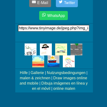
E-Mail
Twitter
WhatsApp
Link
auf's
Bild
Mehr
Bilder!
Hilfe
|
Gallerie
|
Nutzungsbedingungen
|
malen & zeichnen
|
Draw images online
and mobile
|
Dibuja imágenes en línea y
en el móvil
|
online malen