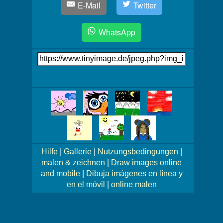
E-Mail
Twitter
WhatsApp
Link
auf's
Bild
Mehr
Bilder!
Hilfe
|
Gallerie
|
Nutzungsbedingungen
|
malen & zeichnen
|
Draw images online
and mobile
|
Dibuja imágenes en línea y
en el móvil
|
online malen