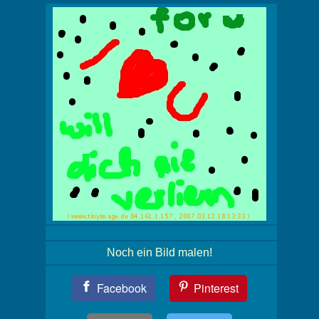
Noch ein Bild malen!
Teil
Facebook
Pinterest
Dein
Bild!