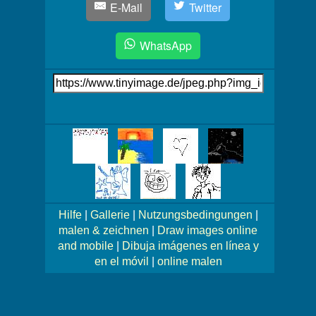
E-Mail
Twitter
WhatsApp
Link
auf's
Bild
Mehr
Bilder!
Hilfe
|
Gallerie
|
Nutzungsbedingungen
|
malen & zeichnen
|
Draw images online
and mobile
|
Dibuja imágenes en línea y
en el móvil
|
online malen