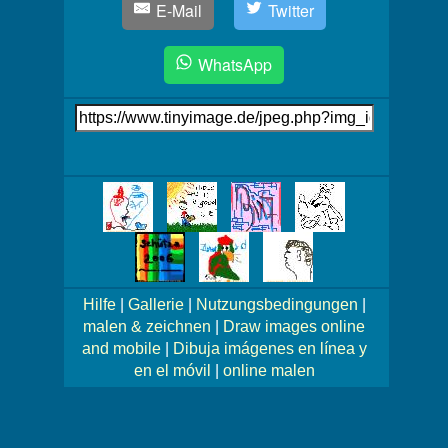
E-Mail
Twitter
WhatsApp
Link
auf's
Bild
Mehr
Bilder!
Hilfe
|
Gallerie
|
Nutzungsbedingungen
|
malen & zeichnen
|
Draw images online
and mobile
|
Dibuja imágenes en línea y
en el móvil
|
online malen