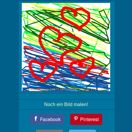
Noch ein Bild malen!
Teil
Facebook
Pinterest
Dein
Bild!