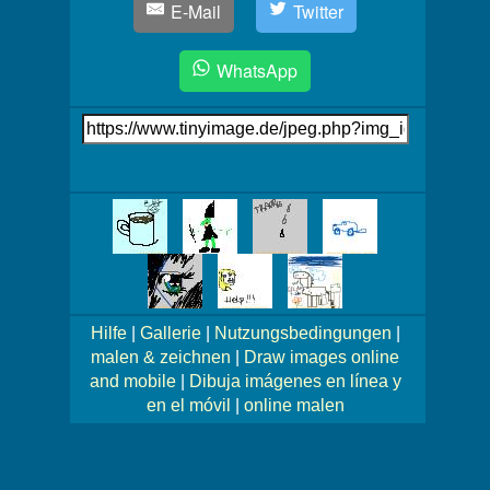
E-Mail
Twitter
WhatsApp
Link
auf's
Bild
Mehr
Bilder!
Hilfe
|
Gallerie
|
Nutzungsbedingungen
|
malen & zeichnen
|
Draw images online
and mobile
|
Dibuja imágenes en línea y
en el móvil
|
online malen