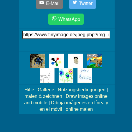
E-Mail
Twitter
WhatsApp
Link
auf's
Bild
Mehr
Bilder!
Hilfe
|
Gallerie
|
Nutzungsbedingungen
|
malen & zeichnen
|
Draw images online
and mobile
|
Dibuja imágenes en línea y
en el móvil
|
online malen