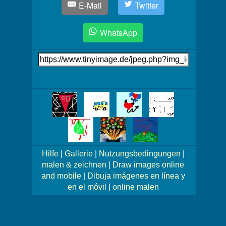
E-Mail
Twitter
WhatsApp
Link
auf's
Bild
Mehr
Bilder!
Hilfe
|
Gallerie
|
Nutzungsbedingungen
|
malen & zeichnen
|
Draw images online
and mobile
|
Dibuja imágenes en línea y
en el móvil
|
online malen