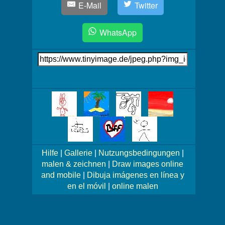
E-Mail
Twitter
WhatsApp
Link
auf's
Bild
Mehr
Bilder!
Hilfe
|
Gallerie
|
Nutzungsbedingungen
|
malen & zeichnen
|
Draw images online
and mobile
|
Dibuja imágenes en línea y
en el móvil
|
online malen