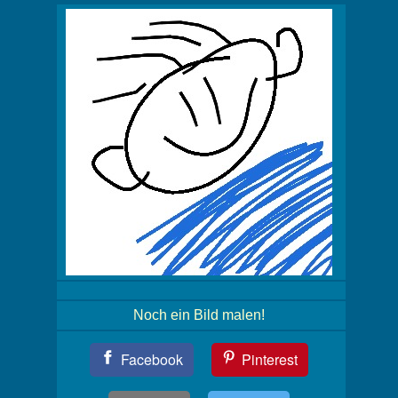
Noch ein Bild malen!
Teil
Facebook
Pinterest
Dein
Bild!