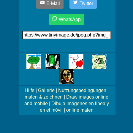
E-Mail
Twitter
WhatsApp
Link
auf's
Bild
Mehr
Bilder!
Hilfe
|
Gallerie
|
Nutzungsbedingungen
|
malen & zeichnen
|
Draw images online
and mobile
|
Dibuja imágenes en línea y
en el móvil
|
online malen