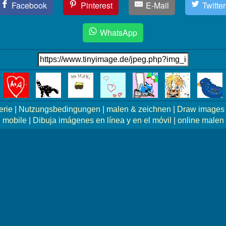
Facebook
Pinterest
E-Mail
Twitter
WhatsApp
erie
|
Nutzungsbedingungen
|
malen & zeichnen
|
Draw images 
mobile
|
Dibuja imágenes en línea y en el móvil
|
online malen