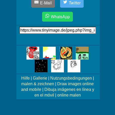
E-Mail
Twitter
WhatsApp
Link
auf's
Bild
Mehr
Bilder!
Hilfe
|
Gallerie
|
Nutzungsbedingungen
|
malen & zeichnen
|
Draw images online
and mobile
|
Dibuja imágenes en línea y
en el móvil
|
online malen