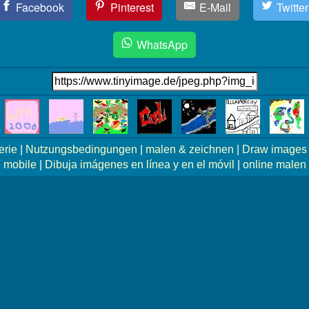
Facebook
Pinterest
E-Mail
Twitter
WhatsApp
erie
|
Nutzungsbedingungen
|
malen & zeichnen
|
Draw images 
mobile
|
Dibuja imágenes en línea y en el móvil
|
online malen