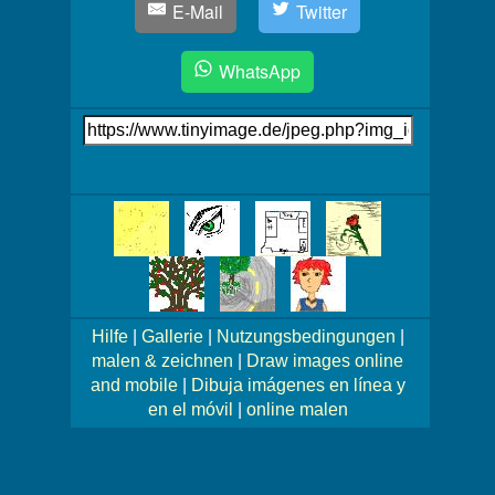
E-Mail
Twitter
WhatsApp
Link
auf's
Bild
Mehr
Bilder!
Hilfe
|
Gallerie
|
Nutzungsbedingungen
|
malen & zeichnen
|
Draw images online
and mobile
|
Dibuja imágenes en línea y
en el móvil
|
online malen