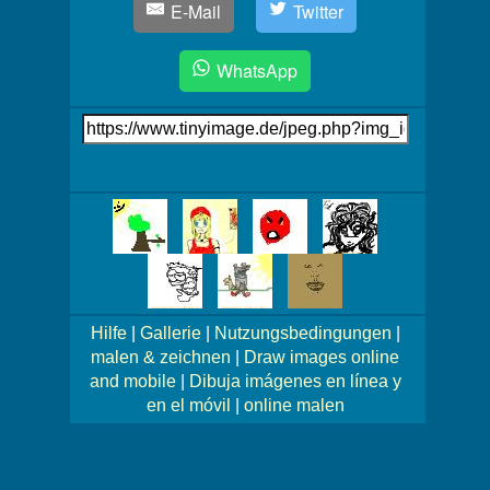
E-Mail
Twitter
WhatsApp
Link
auf's
Bild
Mehr
Bilder!
Hilfe
|
Gallerie
|
Nutzungsbedingungen
|
malen & zeichnen
|
Draw images online
and mobile
|
Dibuja imágenes en línea y
en el móvil
|
online malen