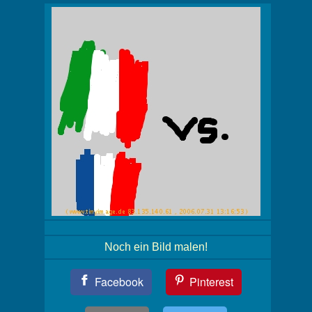
Noch ein Bild malen!
Teil
Facebook
Pinterest
Dein
Bild!