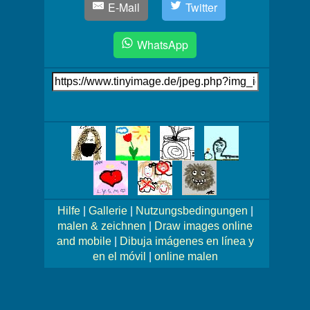
E-Mail
Twitter
WhatsApp
Link
auf's
Bild
Mehr
Bilder!
Hilfe
|
Gallerie
|
Nutzungsbedingungen
|
malen & zeichnen
|
Draw images online
and mobile
|
Dibuja imágenes en línea y
en el móvil
|
online malen