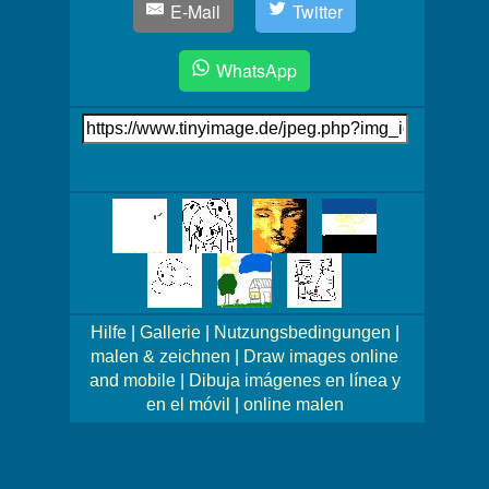
E-Mail
Twitter
WhatsApp
Link
auf's
Bild
Mehr
Bilder!
Hilfe
|
Gallerie
|
Nutzungsbedingungen
|
malen & zeichnen
|
Draw images online
and mobile
|
Dibuja imágenes en línea y
en el móvil
|
online malen