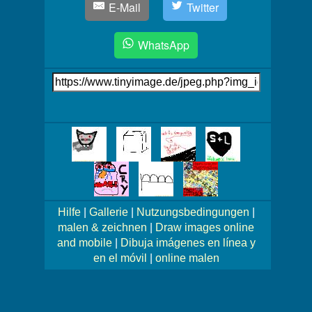
E-Mail
Twitter
WhatsApp
Link
auf's
Bild
Mehr
Bilder!
Hilfe
|
Gallerie
|
Nutzungsbedingungen
|
malen & zeichnen
|
Draw images online
and mobile
|
Dibuja imágenes en línea y
en el móvil
|
online malen