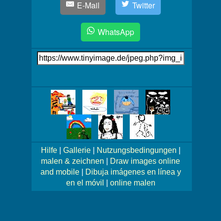
E-Mail
Twitter
WhatsApp
Link
auf's
Bild
Mehr
Bilder!
Hilfe
|
Gallerie
|
Nutzungsbedingungen
|
malen & zeichnen
|
Draw images online
and mobile
|
Dibuja imágenes en línea y
en el móvil
|
online malen