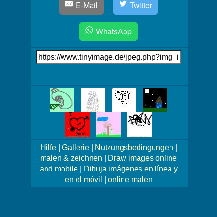
E-Mail
Twitter
WhatsApp
Link
auf's
Bild
Mehr
Bilder!
Hilfe
|
Gallerie
|
Nutzungsbedingungen
|
malen & zeichnen
|
Draw images online
and mobile
|
Dibuja imágenes en línea y
en el móvil
|
online malen