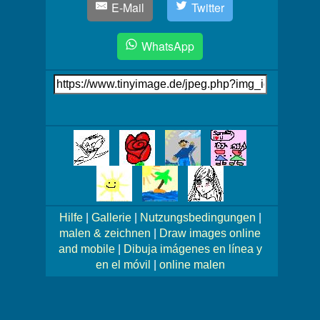
E-Mail
Twitter
WhatsApp
Link
auf's
Bild
Mehr
Bilder!
Hilfe
|
Gallerie
|
Nutzungsbedingungen
|
malen & zeichnen
|
Draw images online
and mobile
|
Dibuja imágenes en línea y
en el móvil
|
online malen