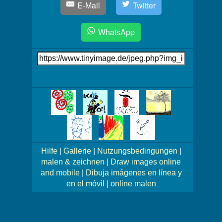
E-Mail
Twitter
WhatsApp
Link
auf's
Bild
Mehr
Bilder!
Hilfe
|
Gallerie
|
Nutzungsbedingungen
|
malen & zeichnen
|
Draw images online
and mobile
|
Dibuja imágenes en línea y
en el móvil
|
online malen