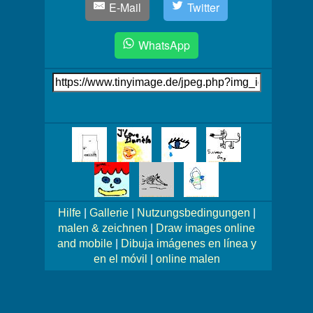
E-Mail
Twitter
WhatsApp
Link
auf's
Bild
Mehr
Bilder!
Hilfe
|
Gallerie
|
Nutzungsbedingungen
|
malen & zeichnen
|
Draw images online
and mobile
|
Dibuja imágenes en línea y
en el móvil
|
online malen