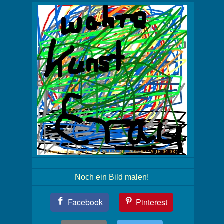
Noch ein Bild malen!
Teil
Facebook
Pinterest
Dein
Bild!