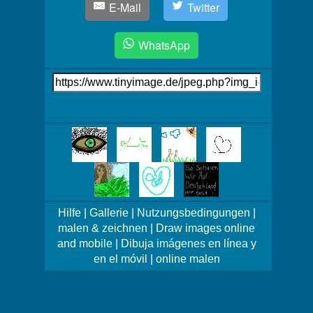
E-Mail
Twitter
WhatsApp
Link
auf's
Bild
Mehr
Bilder!
Hilfe
|
Gallerie
|
Nutzungsbedingungen
|
malen & zeichnen
|
Draw images online
and mobile
|
Dibuja imágenes en línea y
en el móvil
|
online malen