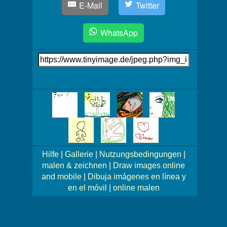
E-Mail
Twitter
WhatsApp
Link
auf's
Bild
Mehr
Bilder!
Hilfe
|
Gallerie
|
Nutzungsbedingungen
|
malen & zeichnen
|
Draw images online
and mobile
|
Dibuja imágenes en línea y
en el móvil
|
online malen