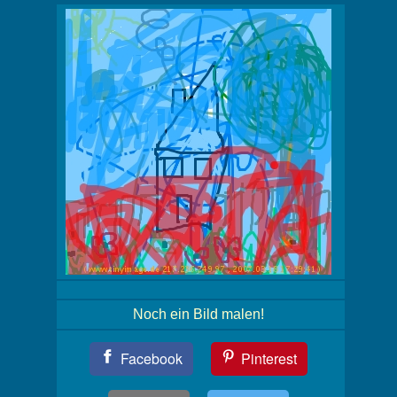
Noch ein Bild malen!
Teil
Facebook
Pinterest
Dein
Bild!