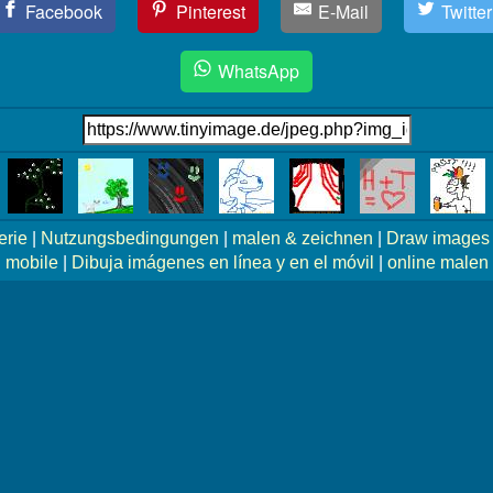
Facebook
Pinterest
E-Mail
Twitter
WhatsApp
erie
|
Nutzungsbedingungen
|
malen & zeichnen
|
Draw images 
mobile
|
Dibuja imágenes en línea y en el móvil
|
online malen