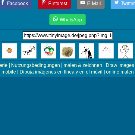
Facebook
Pinterest
E-Mail
Twitter
WhatsApp
erie
|
Nutzungsbedingungen
|
malen & zeichnen
|
Draw images 
mobile
|
Dibuja imágenes en línea y en el móvil
|
online malen