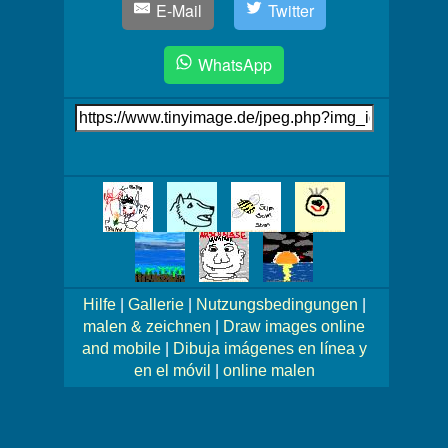
E-Mail
Twitter
WhatsApp
Link
auf's
Bild
Mehr
Bilder!
Hilfe
|
Gallerie
|
Nutzungsbedingungen
|
malen & zeichnen
|
Draw images online
and mobile
|
Dibuja imágenes en línea y
en el móvil
|
online malen