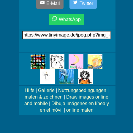
E-Mail
Twitter
WhatsApp
Link
auf's
Bild
Mehr
Bilder!
Hilfe
|
Gallerie
|
Nutzungsbedingungen
|
malen & zeichnen
|
Draw images online
and mobile
|
Dibuja imágenes en línea y
en el móvil
|
online malen