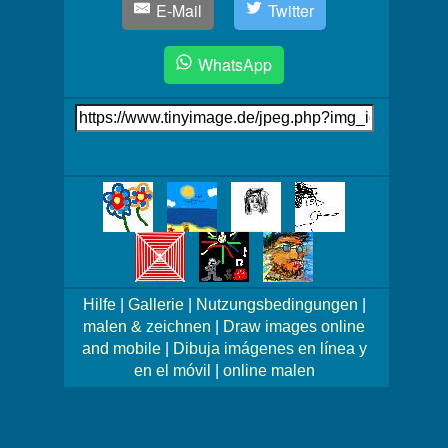
E-Mail
Twitter
WhatsApp
Link
auf's
Bild
Mehr
Bilder!
Hilfe
|
Gallerie
|
Nutzungsbedingungen
|
malen & zeichnen
|
Draw images online
and mobile
|
Dibuja imágenes en línea y
en el móvil
|
online malen