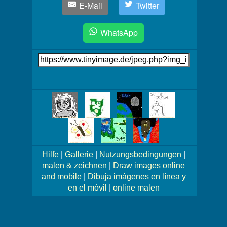
E-Mail
Twitter
WhatsApp
Link
auf's
Bild
Mehr
Bilder!
Hilfe
|
Gallerie
|
Nutzungsbedingungen
|
malen & zeichnen
|
Draw images online
and mobile
|
Dibuja imágenes en línea y
en el móvil
|
online malen