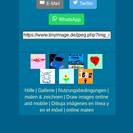
E-Mail
Twitter
WhatsApp
Link
auf's
Bild
Mehr
Bilder!
Hilfe
|
Gallerie
|
Nutzungsbedingungen
|
malen & zeichnen
|
Draw images online
and mobile
|
Dibuja imágenes en línea y
en el móvil
|
online malen