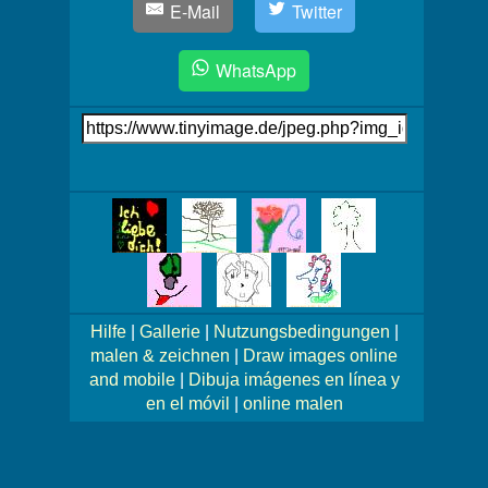
E-Mail
Twitter
WhatsApp
Link
auf's
Bild
Mehr
Bilder!
Hilfe
|
Gallerie
|
Nutzungsbedingungen
|
malen & zeichnen
|
Draw images online
and mobile
|
Dibuja imágenes en línea y
en el móvil
|
online malen