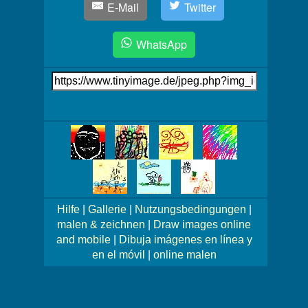
E-Mail
Twitter
WhatsApp
Link
auf's
Bild
Mehr
Bilder!
Hilfe
|
Gallerie
|
Nutzungsbedingungen
|
malen & zeichnen
|
Draw images online
and mobile
|
Dibuja imágenes en línea y
en el móvil
|
online malen