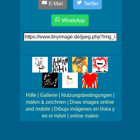
E-Mail
Twitter
WhatsApp
Link
auf's
Bild
Mehr
Bilder!
Hilfe
|
Gallerie
|
Nutzungsbedingungen
|
malen & zeichnen
|
Draw images online
and mobile
|
Dibuja imágenes en línea y
en el móvil
|
online malen