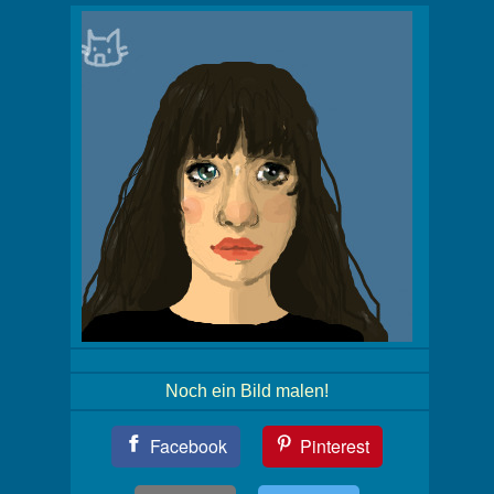
Noch ein Bild malen!
Teil
Facebook
Pinterest
Dein
Bild!