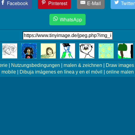
Facebook
Pinterest
E-Mail
Twitter
WhatsApp
erie
|
Nutzungsbedingungen
|
malen & zeichnen
|
Draw images 
mobile
|
Dibuja imágenes en línea y en el móvil
|
online malen