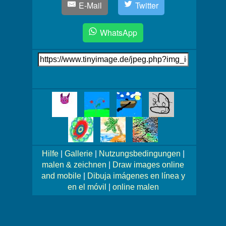
E-Mail
Twitter
WhatsApp
Link
auf's
Bild
Mehr
Bilder!
Hilfe
|
Gallerie
|
Nutzungsbedingungen
|
malen & zeichnen
|
Draw images online
and mobile
|
Dibuja imágenes en línea y
en el móvil
|
online malen