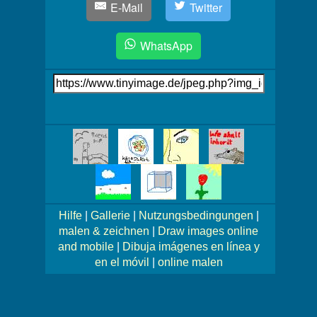
E-Mail
Twitter
WhatsApp
Link
auf's
Bild
Mehr
Bilder!
Hilfe
|
Gallerie
|
Nutzungsbedingungen
|
malen & zeichnen
|
Draw images online
and mobile
|
Dibuja imágenes en línea y
en el móvil
|
online malen