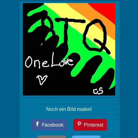
Noch ein Bild malen!
Teil
Facebook
Pinterest
Dein
Bild!