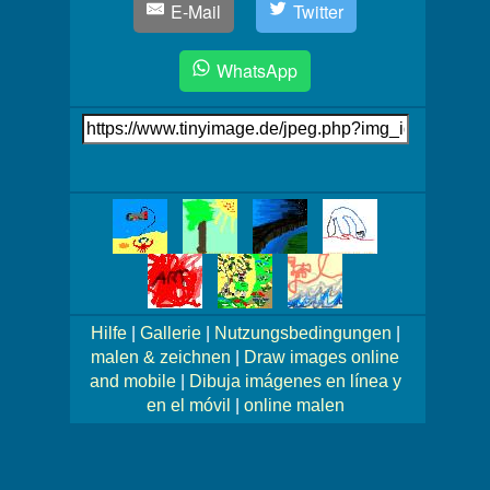
E-Mail
Twitter
WhatsApp
Link
auf's
Bild
Mehr
Bilder!
Hilfe
|
Gallerie
|
Nutzungsbedingungen
|
malen & zeichnen
|
Draw images online
and mobile
|
Dibuja imágenes en línea y
en el móvil
|
online malen