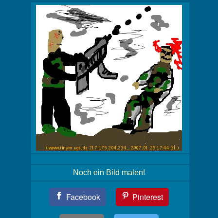
Noch ein Bild malen!
Teil
Facebook
Pinterest
Dein
Bild!