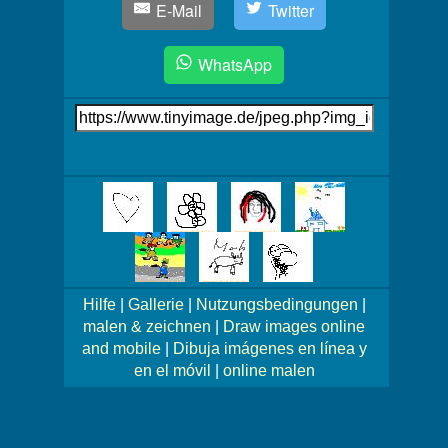
E-Mail
Twitter
WhatsApp
Link
auf's
Bild
Mehr
Bilder!
Hilfe
|
Gallerie
|
Nutzungsbedingungen
|
malen & zeichnen
|
Draw images online
and mobile
|
Dibuja imágenes en línea y
en el móvil
|
online malen