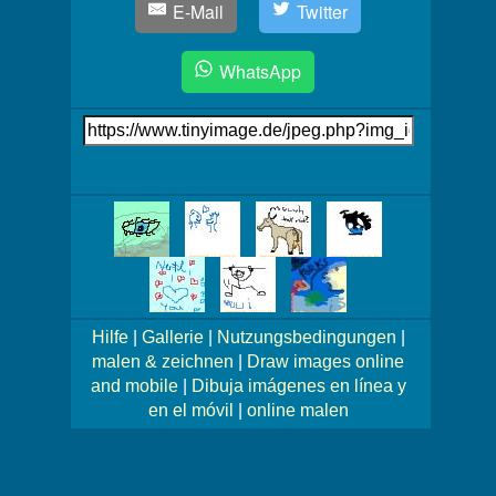
E-Mail
Twitter
WhatsApp
Link
auf's
Bild
Mehr
Bilder!
Hilfe
|
Gallerie
|
Nutzungsbedingungen
|
malen & zeichnen
|
Draw images online
and mobile
|
Dibuja imágenes en línea y
en el móvil
|
online malen