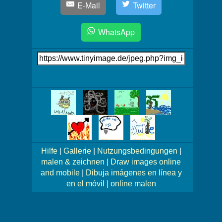
E-Mail
Twitter
WhatsApp
Link
auf's
Bild
Mehr
Bilder!
Hilfe
|
Gallerie
|
Nutzungsbedingungen
|
malen & zeichnen
|
Draw images online
and mobile
|
Dibuja imágenes en línea y
en el móvil
|
online malen