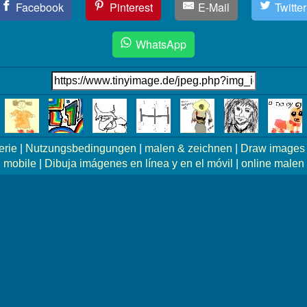
Facebook
Pinterest
E-Mail
Twitter
WhatsApp
erie
|
Nutzungsbedingungen
|
malen & zeichnen
|
Draw images 
mobile
|
Dibuja imágenes en línea y en el móvil
|
online malen