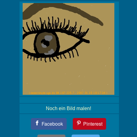
Noch ein Bild malen!
Teil
Facebook
Pinterest
Dein
Bild!