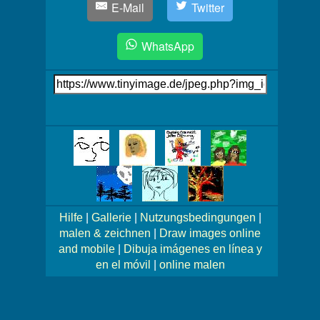
E-Mail
Twitter
WhatsApp
Link
auf's
Bild
Mehr
Bilder!
Hilfe
|
Gallerie
|
Nutzungsbedingungen
|
malen & zeichnen
|
Draw images online
and mobile
|
Dibuja imágenes en línea y
en el móvil
|
online malen