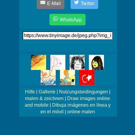
E-Mail
Twitter
WhatsApp
Link
auf's
Bild
Mehr
Bilder!
Hilfe
|
Gallerie
|
Nutzungsbedingungen
|
malen & zeichnen
|
Draw images online
and mobile
|
Dibuja imágenes en línea y
en el móvil
|
online malen