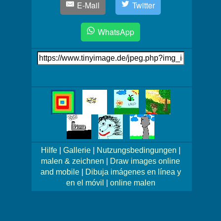
E-Mail
Twitter
WhatsApp
Link
auf's
Bild
Mehr
Bilder!
Hilfe
|
Gallerie
|
Nutzungsbedingungen
|
malen & zeichnen
|
Draw images online
and mobile
|
Dibuja imágenes en línea y
en el móvil
|
online malen