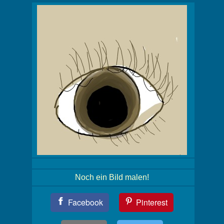
Noch ein Bild malen!
Teil
Facebook
Pinterest
Dein
Bild!