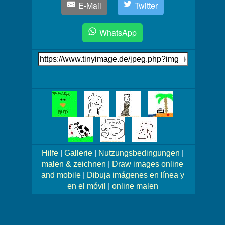
E-Mail
Twitter
WhatsApp
Link
auf's
Bild
Mehr
Bilder!
Hilfe
|
Gallerie
|
Nutzungsbedingungen
|
malen & zeichnen
|
Draw images online
and mobile
|
Dibuja imágenes en línea y
en el móvil
|
online malen