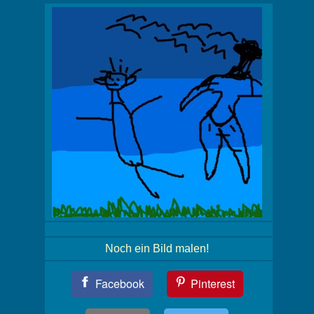
Noch ein Bild malen!
Teil
Facebook
Pinterest
Dein
Bild!