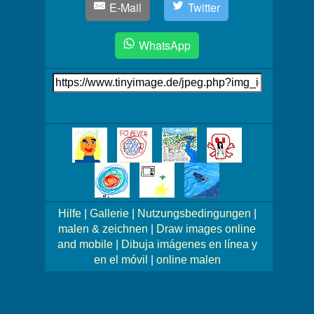
E-Mail
Twitter
WhatsApp
Link
auf's
Bild
Mehr
Bilder!
Hilfe
|
Gallerie
|
Nutzungsbedingungen
|
malen & zeichnen
|
Draw images online
and mobile
|
Dibuja imágenes en línea y
en el móvil
|
online malen