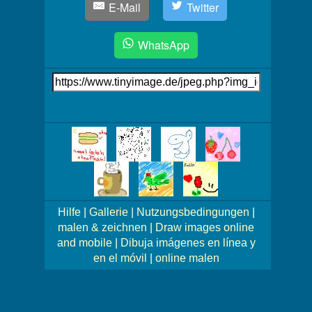
E-Mail
Twitter
WhatsApp
Link
auf's
Bild
Mehr
Bilder!
Hilfe
|
Gallerie
|
Nutzungsbedingungen
|
malen & zeichnen
|
Draw images online
and mobile
|
Dibuja imágenes en línea y
en el móvil
|
online malen