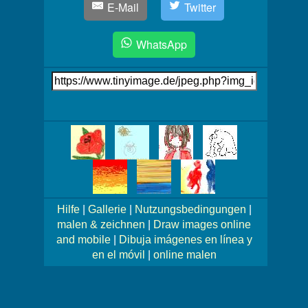
E-Mail
Twitter
WhatsApp
Link
auf's
Bild
Mehr
Bilder!
Hilfe
|
Gallerie
|
Nutzungsbedingungen
|
malen & zeichnen
|
Draw images online
and mobile
|
Dibuja imágenes en línea y
en el móvil
|
online malen