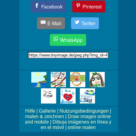
Teil
Facebook
Pinterest
Dein
Bild!
E-Mail
Twitter
WhatsApp
Link
auf's
Bild
Mehr
Bilder!
Hilfe
|
Gallerie
|
Nutzungsbedingungen
|
malen & zeichnen
|
Draw images online
and mobile
|
Dibuja imágenes en línea y
en el móvil
|
online malen